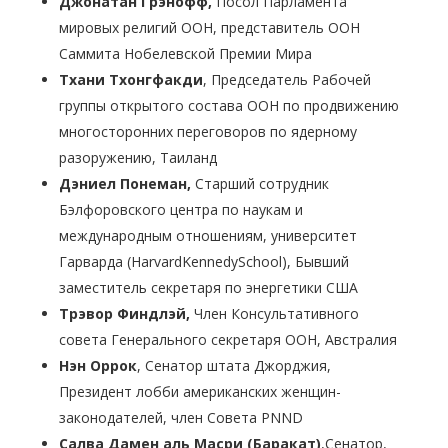
Джонатан Гр
э
нофф,
Посол Парламента
мировых религий ООН, представитель ООН
Саммита Нобелевской Премии Мира
Тхани Тхонгфакди
, Председатель Рабочей
группы открытого состава ООН по продвижению
многосторонних переговоров по ядерному
разоружению, Таиланд
Дэниел Понеман
,
Старший сотрудник
Бэлфоровского центра по наукам и
международным отношениям, университет
Гарварда (HarvardKennedySchool), Бывший
заместитель секретаря по энергетики США
Трэвор Финдлэй,
Член Консультативного
совета Генерального секретаря ООН, Австралия
Нэн Оррок
, Сенатор штата Джорджия,
Президент лобби американских женщин-
законодателей, член Совета PNND
Салва Дамен аль Масри (Баракат)
,Сенатор,