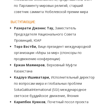
по Парламенту мировых религий, старший
советник саммита Нобелевской премии мира
ВЫСТУПАЮЩИЕ:
Разерати Джоннс Тау
,
Заместитель
Председателя Национального Совета
Провинций, ЮАР
Торэ Вэстби,
Вице-президент международной
организации «Мэры за мир» (спонсоры по
продвижению конференции)
Ержан Маямеров
, Верховный Муфти
Казахстана
Кадзуо Ишиватари,
Исполнительный директор
по вопросам мира и глобальных проблем
SokaGakkaiInternational (SGI) международное
светское буддийское движение, Япония
Карипбек К
уюк
ов
, Почетный посол проекта