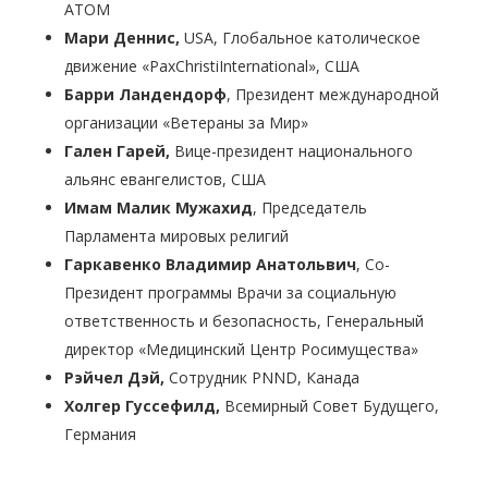
АТОМ
Мари Деннис
,
USA, Глобальное католическое
движение «PaxChristiInternational», США
Барри Ландендорф
, Президент международной
организации «Ветераны за Мир»
Гален Гарей,
Вице-президент национального
альянс евангелистов, США
Имам Малик Мужахид
, Председатель
Парламента мировых религий
Гаркавенко Владимир Анатольвич
, Со-
Президент программы Врачи за социальную
ответственность и безопасность, Генеральный
директор «Медицинский Центр Росимущества»
Рэйчел Дэй,
Сотрудник PNND, Канада
Холгер Гуссефилд
,
Всемирный Совет Будущего,
Германия