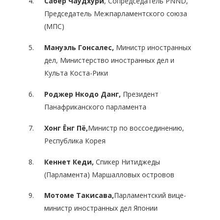
Сабер Чаудхури
, Сопредседатель PNND,
Председатель Межпарламентского союза
(МПС)
Мануэль Гонсалес,
Министр иностранных
дел, Министерство иностранных дел и
Культа Коста-Рики
Роджер
Нкодо
Данг,
Президент
Панафриканского парламента
Хонг Ёнг Пё,
Министр по воссоединению,
Республика Корея
Кеннет Кеди
,
Спикер Нитиджеды
(Парламента) Маршалловых островов
Мотоме Такисава
,
Парламентский вице-
министр иностранных дел Японии