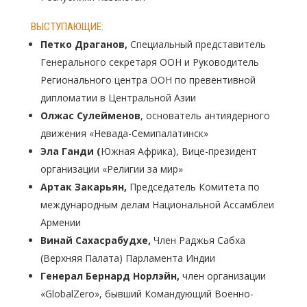
ВЫСТУПАЮЩИЕ:
Петко Драганов
,
Специальный представитель
Генерального секретаря ООН и Руководитель
Регионального центра ООН по превентивной
дипломатии в Центральной Азии
Олжас Сулейменов
, основатель антиядерного
движения «Невада-Семипалатинск»
Эла Ганди (
Южная Африка), Вице-президент
организации «Религии за мир»
Артак Закарьян,
Председатель Комитета по
международным делам Национальной Ассамблеи
Армении
Винай Сахасрабудхе,
Член Раджья Сабха
(Верхняя Палата) Парламента Индии
Генерал Бернард Норлэйн
,
член организации
«GlobalZero», бывший Командующий Военно-