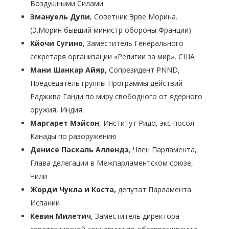
Воздушными Силами
Эмануель Дупи
, Советник Эрве Морина.
(Э.Морин бывший министр обороны Франции)
Кйочи Сугино
, Заместитель Генерального
секретаря организации «Религии за мир», США
Мани Шанкар Айяр,
Сопрезидент PNND,
Председатель группы Программы действий
Раджива Ганди по миру свободного от ядерного
оружия, Индия
Маргарет Мэйсон
, Институт Ридо, экс-посол
Канады по разоружению
Денисе Паскаль Аллендэ
, Член Парламента,
Глава делегации в Межпарламентском союзе,
Чили
Жорди Чукла и Коста,
депутат Парламента
Испании
Кевин Милетич
, Заместитель директора