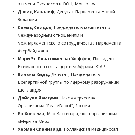
знамени. Экс-посол в ООН, Монголия
Дэвид Канллиф,
Депутат Парламента Новой
Зеландии
Самад Сеидов
,
Председатель комитета по
международным отношениям и
межпарламентского сотрудничества Парламента
Азербайджана
Мэри Эн ПлаатжиесванХюффел
, Президент
Всемирного совета церквей Африки, ЮАР
Вильям Кидд,
Депутат, Председатель
Всепартийной группы по ядерному разоружению,
Шотландия
Дайсуке Ямагучи
, Некоммерческая
Организация “PeaceDepot”, Япония
Ян Хоекема
, Мэр Вассенара, член организации
«Мэры за Мир»
Херман Спаниаард,
Голландская медицинская