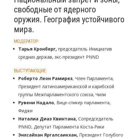
свободные от ядерного
оружия. География устойчивого
мира.
МОДЕРАТОР:
Тарья Кронберг,
председатель Инициатив
средних держав, экс-президент PNND
ВЫСТУПАЮЩИЕ:
Роберто Леон Рамирез
, Член Парламента,
Президент латиноамериканской и карибской
группы Межпарламентского союза, Чили
Рувени Надало
, Вице-спикер парламента,
Фиджи
Наталиа Диаз Квинтана,
Сопредседатель
PNND, Депутат Парламента Коста-Рики
Энхсайхан Яргалсаикхан,
Президент Голубого